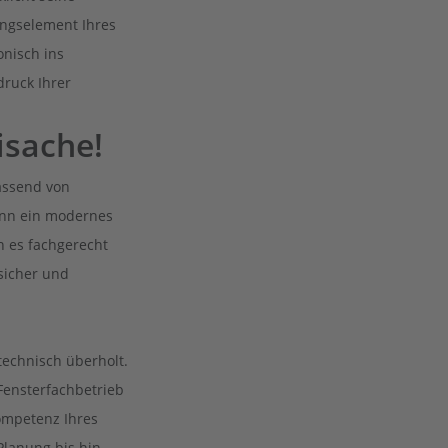
ungselement Ihres
onisch ins
druck Ihrer
isache!
assend von
Denn ein modernes
n es fachgerecht
sicher und
technisch überholt.
Fensterfachbetrieb
Kompetenz Ihres
Planung bis hin