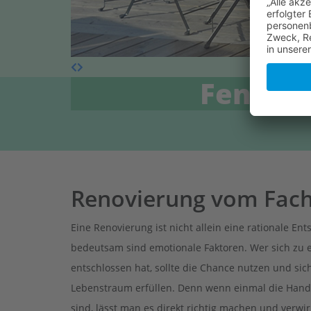
Fenster
Renovierung vom Fa
Eine Renovierung ist nicht allein eine rationale En
bedeutsam sind emotionale Faktoren. Wer sich zu 
entschlossen hat, sollte die Chance nutzen und sic
Lebenstraum erfüllen. Denn wenn einmal die Han
sind, lässt man es direkt richtig machen und verwir