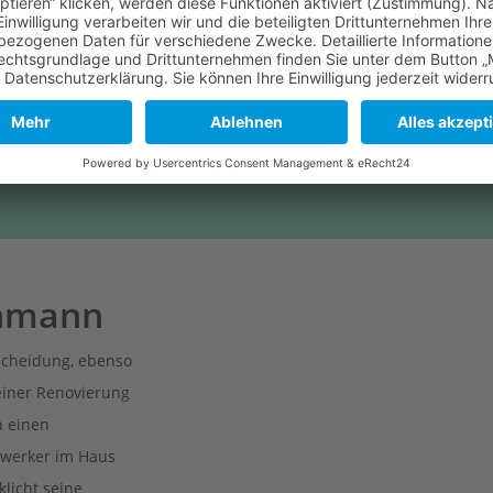
 für eine gute Lebensq
chmann
tscheidung, ebenso
einer Renovierung
h einen
dwerker im Haus
klicht seine